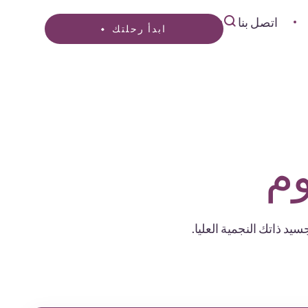
اتصل بنا
ابدأ رحلتك
وم
د ذاتك النجمية العليا.