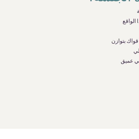
الواقع
قواك بتوازن
لي
لي عميق