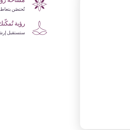
مساحة روحي
تُحتضَن بتعاط
رؤية تُمكّنك
ستستقبل إرشا