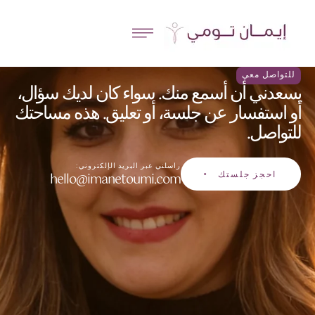
للتواصل معي
يسعدني أن أسمع منك. سواء كان لديك سؤال،
أو استفسار عن جلسة، أو تعليق. هذه مساحتك
للتواصل.
راسلني عبر البريد الإلكتروني:
احجز جلستك
hello@imanetoumi.com