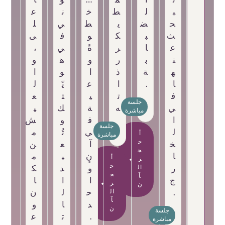
ب
ل
ط
خ
ن
ع
ح
ض
ي
ط
ي
ل
ث
ب
ك
و
ف
ى
ع
ا
ر
ةً
ي
،
ن
ب
ر
و
ه
و
ه
ة
ذ
ا
و
ا
ا
.
ا
ع
يّ
ل
ف
ت
ي
ت
ع
جلسة
ي
ه
ة
ك
ي
مباشرة
ا
ف
و
ش
جلسة
ل
ي
تُ
م
أ
مباشرة
ح
خ
آ
ع
ن
ج
ا
نٍ
ي
م
أ
ز
ح
ر
ال
و
د
ك
ج
آ
ج
ا
ا
ا
ز
ن
.
ال
ح
ل
ن
آ
د
ا
و
ن
جلسة
.
ت
ع
مباشرة