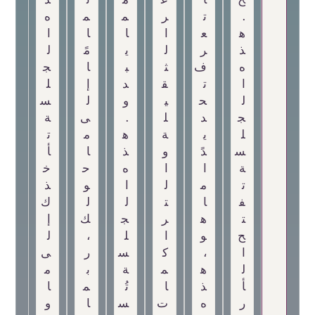
.
ت
ر
م
م
ه
ه
ع
ا
ا
ا
ا
ذ
ر
ل
ي
مً
ل
ه
ف
ث
ب
ا
ج
ا
ت
ق
د
إ
ل
ل
ح
ي
و
ل
س
ج
د
ل
.
ى
ة
ل
ي
ة
ه
م
ت
س
دً
و
ذ
ا
أ
ة
ا
ا
ه
ح
خ
ت
م
ل
ا
و
ذ
ف
ا
ت
ل
ل
ك
ت
ه
ر
ج
ك
إ
ح
و
ا
ل
،
ل
ا
،
ك
س
ر
ى
ل
ه
م
ة
ب
م
أ
ذ
ا
تُ
م
ا
ر
ه
ت
س
ا
و