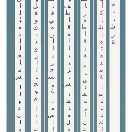
م
أ
ا
ف
ا
ل
ا
ب
ك
ر
ط
ف
ق
ل
ا
ا
ة
ا
ي
و
بُ
ش
ش
ط
ق
م
ى
ع
ر
ا
ا
ة
ن
ب
د
م
ق
ا
ا
ذ
ا
ة
ت
ي
ل
ل
و
ل
ق
ة
ب
ن
ر
خ
د
ي
ر
ا
ا
ح
م
ز
ج
ل
م
ي
ة
ن
س
ن
س
ن
س
ي
ج
أ
ت
ا
ة
و
س
ش
ن
ل
م
ئ
ع
ش
ب
و
ل
ر
ت
ع
إ
ع
ت
أ
غ
ض
ذ
ي
ك
ن
ل
ا
ا
ل
ل
ش
ف
ل
ش
ه