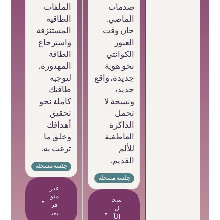
صدمات
الملفات
الماضي.
الطاقية
حان وقت
المستنزفة
العبور
واسترجاع
الكوانتي
الطاقة
نحو هوية
المهدورة.
جديدة، واقع
لتوجيه
جديد،
طاقتك
ونسخة لا
كاملة نحو
تحمل
تحقيق
الذاكرة
أهدافك
العاطفية
وخلق ما
للألم
ترغب به.
القديم.
جلسة مسجلة
جلسة مسجلة
غير
متو
سج
فر
ل
بعد
الآ