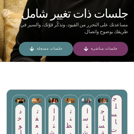
جلسات ذات تغيير شامل
مساعدتك على التحرر من القيود، وتذكّر قوّتك، والسير في
طريقك بوضوح واتصال.
جلسات مباشرة
جلسات مسجلة
ج
ل
ج
ا
ت
ا
ت
د
س
ل
س
ن
ل
ف
خ
ا
س
ت
ظ
ت
ع
و
ت
ة
ش
ي
ش
ي
ل