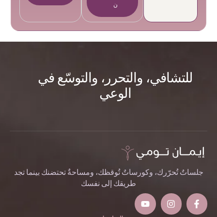
ن
للتشافي، والتحرر، والتوسّع في
الوعي
جلساتٌ تُحرّرك، وكورساتٌ تُوقظك، ومساحةٌ تحتضنك بينما تجد
طريقك إلى نفسك