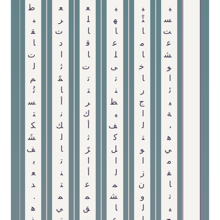
ي
ي
ي
ع
ع
ط
س
ئً
ه
ل
ر
ب
ت
ا
ا
ا
ت
ق
ع
م
ع
ق
د
ا
ش
ا
ل
ا
ا
ت
و
خ
ى
ت
ئ
ل
ا
ا
ت
ت
مً
م
ئ
ر
ن
ت
ا
تُ
ي
ج
ظ
ر
أ
س
ة
ا
ي
ك
ن
ت
،
ل
ف
أ
ك
ك
ه
ت
ك
ث
ل
شَ
ي
و
ل
رً
ا
ف
م
ا
ا
ا
ت
ب
ف
ز
ل
أ
ن
ع
ا
ن
م
ع
ت
د
ت
و
ش
م
م
.
ي
ل
ا
ق
ي
ه
ح
ا
ع
م
ت
ذ