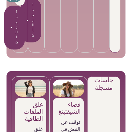
أ
ح
أ
ج
ح
ز
ج
ال
ز
آ
ال
ن
آ
ن
جلسات
مسجلة
فضاء
غلق
الشيفتينغ
الملفات
الطاقية
توقف عن
النبش في
غلق