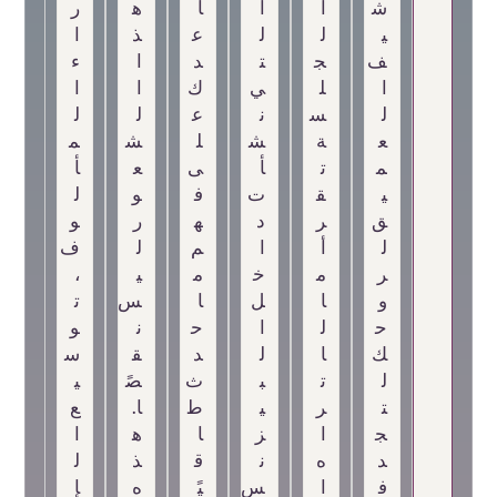
ش
ا
ا
ا
ه
ر
ي
ل
ل
ع
ذ
ا
ف
ج
ت
د
ا
ء
ا
ل
ي
ك
ا
ا
ل
س
ن
ع
ل
ل
ع
ة
ش
ل
ش
م
م
ت
أ
ى
ع
أ
ي
ق
ت
ف
و
ل
ق
ر
د
ه
ر
و
ل
أ
ا
م
ل
ف
ر
م
خ
م
ي
،
و
ا
ل
ا
س
ت
ح
ل
ا
ح
ن
و
ك
ا
ل
د
ق
س
ل
ت
ب
ث
صً
ي
ت
ر
ي
ط
ا.
ع
ج
ا
ز
ا
ه
ا
د
ه
ن
ق
ذ
ل
ف
ا
س
يً
ه
إ