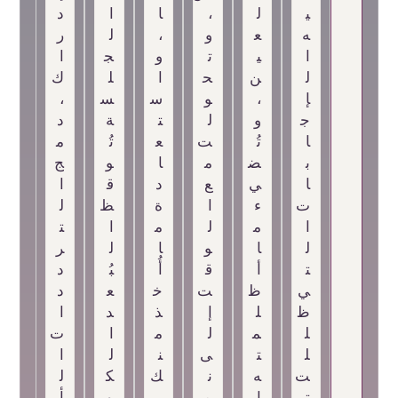
ي
ل
،
ا
ا
د
ه
ع
و
،
ل
ر
ا
ي
ت
و
ج
ا
ل
ن
ح
ا
ل
ك
إ
،
و
س
س
،
ج
و
ل
ت
ة
د
ا
تُ
ت
ع
تُ
م
ب
ض
م
ا
و
ج
ا
ي
ع
د
ق
ا
ت
ء
ا
ة
ظ
ل
ا
م
ل
م
ا
ت
ل
ا
و
ا
ل
ر
ت
أ
ق
أُ
بُ
د
ي
ظ
ت
خ
ع
د
ظ
ل
إ
ذ
د
ا
ل
م
ل
م
ا
ت
ل
ت
ى
ن
ل
ا
ت
ه
ن
ك
ك
ل
ت
ا
م
…
و
أ