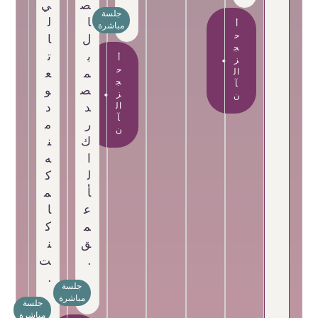
ص
ي
جلسة
ا
ل
أ
مباشرة
ح
ل
ا
ج
ب
ت
أ
ز
ح
ال
م
ع
ج
آ
ص
و
ز
ن
ال
د
د
آ
ر
م
ن
ك
ن
ا
ه
ل
ك
أ
م
ع
ا
م
ك
ق
ن
.
ت
.
جلسة
مباشرة
جلسة
مباشرة