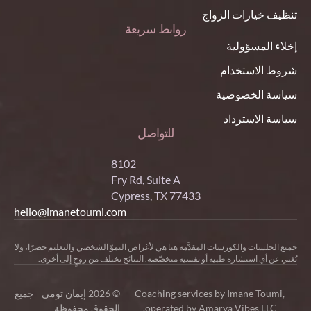
تنظيف خيارات الزواج
روابط سريعة
إخلاء المسؤولية
شروط الاستخدام
سياسة الخصوصية
سياسة الاسترداد
للتواصل
8102
Fry Rd, Suite A
Cypress, TX 77433
hello@imanetoumi.com
جميع الجلسات والكورسات المقدَّمة هنا هي لأغراض النموّ الشخصي والتعليم حصرًا، ولا
تُغني عن أي استشارة طبية أو نفسية متخصّصة. النتائج تختلف من روحٍ إلى أخرى.
-
Coaching services by Imane Toumi,
© 2026 إيمان تومي - جميع
operated by Amarya Vibes LLC.
الحقوق محفوظة